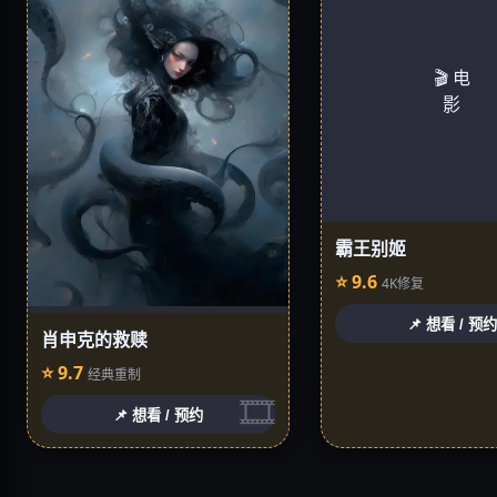
🎬 电
影
霸王别姬
⭐ 9.6
4K修复
📌 想看 / 预约
肖申克的救赎
⭐ 9.7
经典重制
📌 想看 / 预约