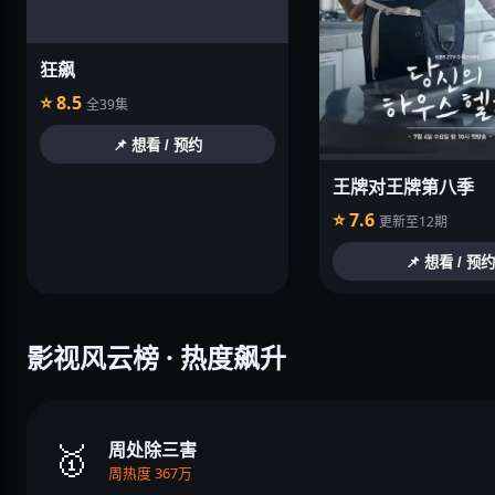
狂飙
⭐ 8.5
全39集
📌 想看 / 预约
王牌对王牌第八季
⭐ 7.6
更新至12期
📌 想看 / 预约
影视风云榜 · 热度飙升
🥇
周处除三害
周热度 367万