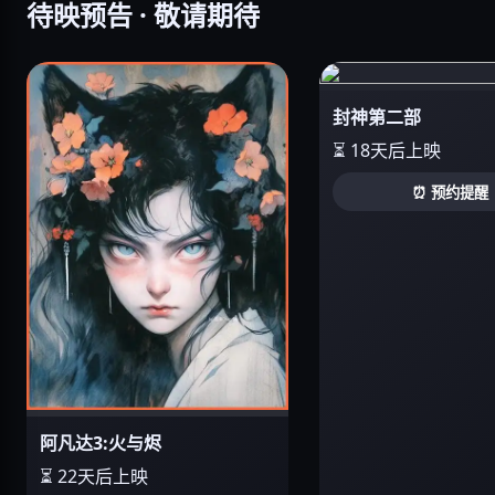
待映预告 · 敬请期待
封神第二部
⏳ 18天后上映
⏰ 预约提醒
阿凡达3:火与烬
⏳ 22天后上映