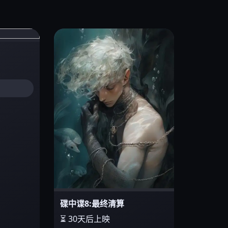
碟中谍8:最终清算
⏳ 30天后上映