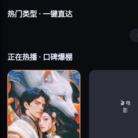
热门类型 · 一键直达
正在热播 · 口碑爆棚
🎬 电
影