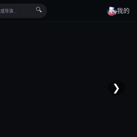
🔍
我的
❯