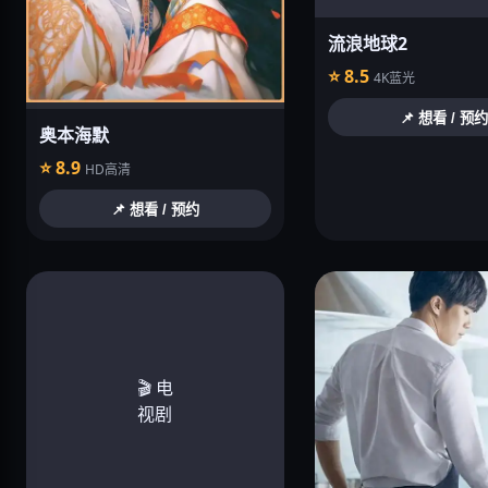
流浪地球2
⭐ 8.5
4K蓝光
📌 想看 / 预约
奥本海默
⭐ 8.9
HD高清
📌 想看 / 预约
🎬 电
视剧