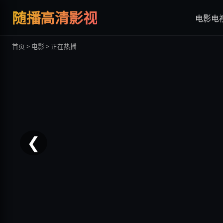
热辣滚烫
随播高清影视
电影
电
贾玲蜕变之作
首页 > 电影 > 正在热播
立即观看
❮