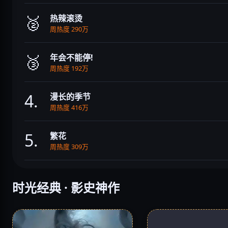
🥈
热辣滚烫
周热度 290万
🥉
年会不能停!
周热度 192万
4.
漫长的季节
周热度 416万
5.
繁花
周热度 309万
时光经典 · 影史神作