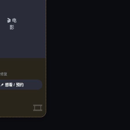
🎬 电
影
清修复
📌 想看 / 预约