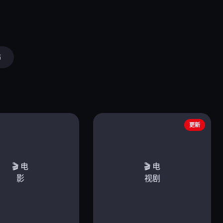
怖
更新
🎬 电
🎬 电
影
视剧