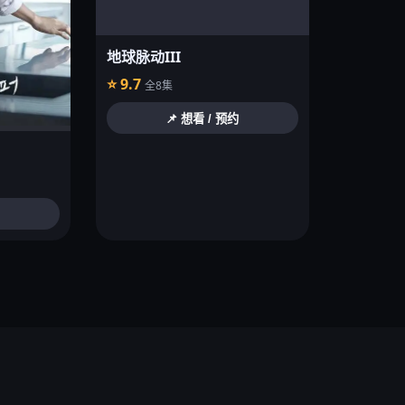
地球脉动III
⭐ 9.7
全8集
📌 想看 / 预约