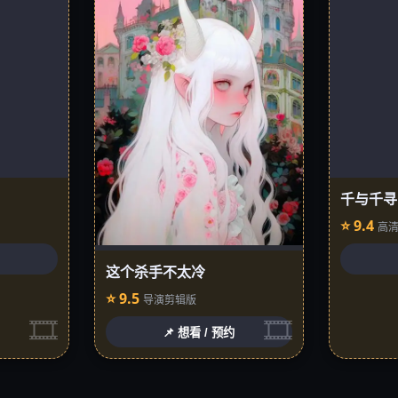
千与千寻
⭐ 9.4
高
这个杀手不太冷
⭐ 9.5
导演剪辑版
📌 想看 / 预约