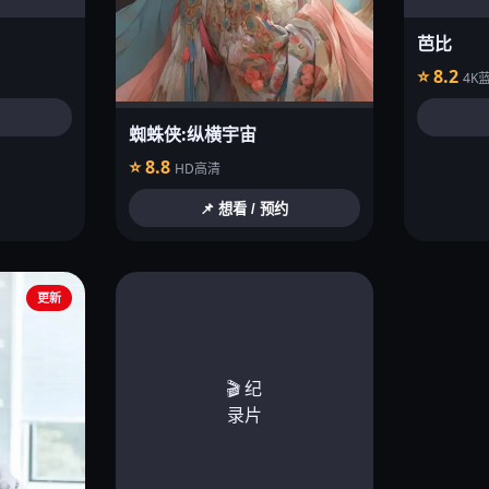
芭比
⭐ 8.2
4K
蜘蛛侠:纵横宇宙
⭐ 8.8
HD高清
📌 想看 / 预约
更新
🎬 纪
录片